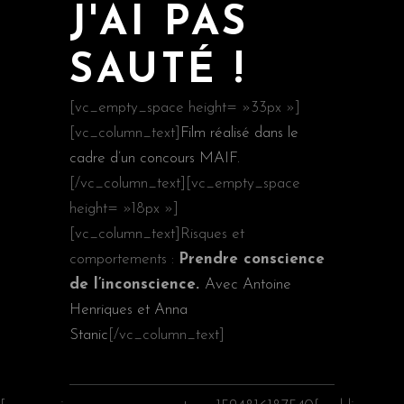
J'AI PAS
SAUTÉ !
[vc_empty_space height= »33px »]
[vc_column_text]
Film réalisé dans le
cadre d’un concours MAIF.
[/vc_column_text][vc_empty_space
height= »18px »]
[vc_column_text]Risques et
comportements :
Prendre conscience
de l’inconscience.
Avec Antoine
Henriques et Anna
Stanic
[/vc_column_text]