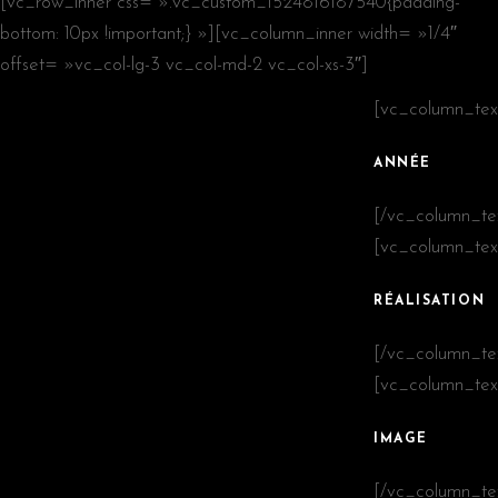
[vc_row_inner css= ».vc_custom_1524816187540{padding-
bottom: 10px !important;} »][vc_column_inner width= »1/4″
offset= »vc_col-lg-3 vc_col-md-2 vc_col-xs-3″]
[vc_column_tex
ANNÉE
[/vc_column_te
[vc_column_tex
RÉALISATION
[/vc_column_te
[vc_column_tex
IMAGE
[/vc_column_te