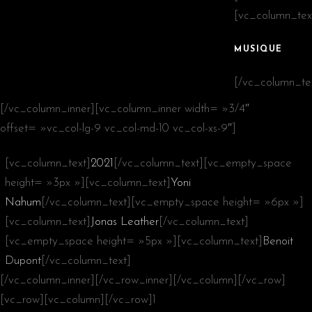
[vc_column_tex
MUSIQUE
[/vc_column_te
[/vc_column_inner][vc_column_inner width= »3/4″
offset= »vc_col-lg-9 vc_col-md-10 vc_col-xs-9″]
[vc_column_text]
2021
[/vc_column_text][vc_empty_space
height= »3px »][vc_column_text]
Yoni
Nahum
[/vc_column_text][vc_empty_space height= »6px »]
[vc_column_text]
Jonas Leather
[/vc_column_text]
[vc_empty_space height= »5px »][vc_column_text]
Benoit
Dupont
[/vc_column_text]
[/vc_column_inner][/vc_row_inner][/vc_column][/vc_row]
[vc_row][vc_column][/vc_row]1