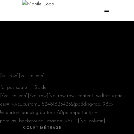
J’AI PAS
SAUTÉ !
[vc_row][vc_column]
[/vc_column][/vc_row][vc_row row_content_width= »grid »
css= ».vc_custom_1524816234232{padding-top: 96px
!important;padding-bottom: 80px !important;} »
parallax_background_image= »670″][vc_column]
COURT-MÉTRAGE