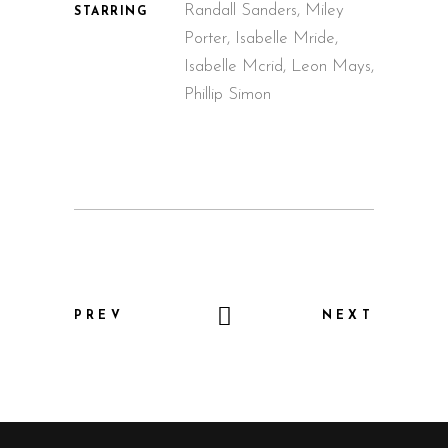
Randall Sanders, Miley
STARRING
Porter, Isabelle Mride,
Isabelle Mcrid, Leon Mays,
Phillip Simon
PREV
NEXT