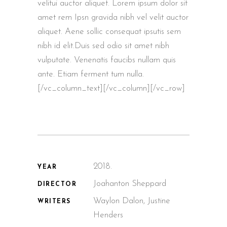
velitui auctor aliquet. Lorem ipsum dolor sit
amet rem Ipsn gravida nibh vel velit auctor
aliquet. Aene sollic consequat ipsutis sem
nibh id elit.Duis sed odio sit amet nibh
vulputate. Venenatis faucibs nullam quis
ante. Etiam ferment tum nulla.
[/vc_column_text][/vc_column][/vc_row]
2018.
YEAR
Joahanton Sheppard
DIRECTOR
Waylon Dalon, Justine
WRITERS
Henders