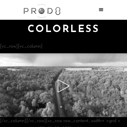
COLORLESS
[vc_row][vc_column]
[/vc_column][/vc_row][vc_row row_content_width= »grid »