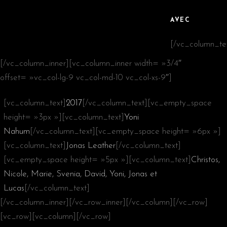
AVEC
[/vc_column_te
[/vc_column_inner][vc_column_inner width= »3/4″
offset= »vc_col-lg-9 vc_col-md-10 vc_col-xs-9″]
[vc_column_text]
2017
[/vc_column_text][vc_empty_space
height= »3px »][vc_column_text]
Yoni
Nahum
[/vc_column_text][vc_empty_space height= »6px »]
[vc_column_text]
Jonas Leather
[/vc_column_text]
[vc_empty_space height= »5px »][vc_column_text]
Christos,
Nicole, Marie, Svenia, David, Yoni, Jonas et
Lucas
[/vc_column_text]
[/vc_column_inner][/vc_row_inner][/vc_column][/vc_row]
[vc_row][vc_column][/vc_row]