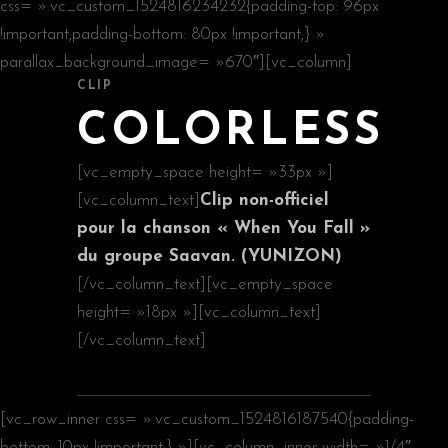
css= ».vc_custom_1524816234232{padding-top: 96px
!important;padding-bottom: 80px !important;} »
parallax_background_image= »670″][vc_column]
CLIP
COLORLESS
[vc_empty_space height= »33px »]
[vc_column_text]
Clip non-officiel
pour la chanson « When You Fall »
du groupe
Saavan.
(YUNIZON)
[/vc_column_text][vc_empty_space
height= »18px »][vc_column_text]
[/vc_column_text]
[vc_row_inner css= ».vc_custom_1524816187540{padding-
bottom: 10px !important;} »][vc_column_inner width= »1/4″