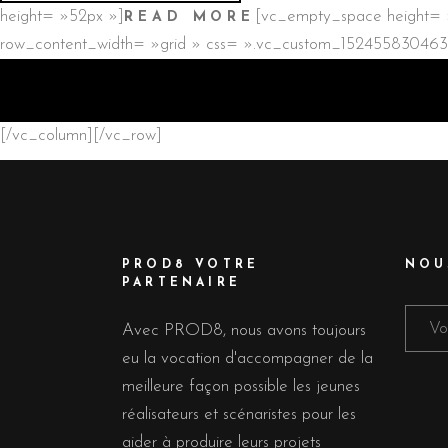
height= »52px »]
[vc_empty_space height= 
READ MORE
row_content_width= »grid » css= ».vc_custom_1524558304636{p
[/vc_column][/vc_row]
PROD8 VOTRE
NOU
PARTENAIRE
Avec PROD8, nous avons toujours
eu la vocation d'accompagner de la
meilleure façon possible les jeunes
réalisateurs et scénaristes pour les
aider à produire leurs projets