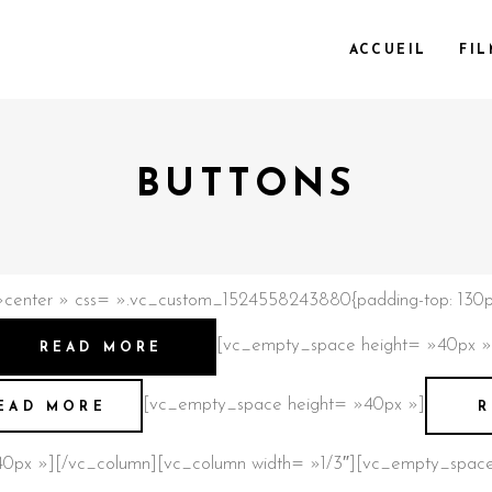
ACCUEIL
FIL
BUTTONS
center » css= ».vc_custom_1524558243880{padding-top: 130px 
[vc_empty_space height= »40px »
READ MORE
[vc_empty_space height= »40px »]
EAD MORE
R
0px »][/vc_column][vc_column width= »1/3″][vc_empty_space