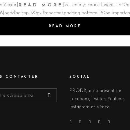
»52px »]
[vc_empty_space height= »40px
READ MORE
adding-top: 90px !important;padding-bottom: 130px !importan
READ MORE
S CONTACTER
SOCIAL
PROD8, aussi présent sur
Facebook, Twitter, Youtube,
Instagram et Vimeo.