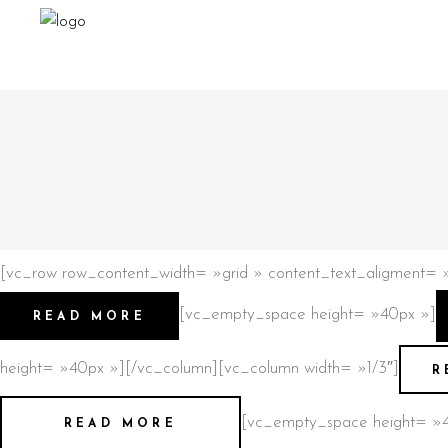
[vc_row row_content_width= »grid » content_text_aligment= »
[vc_empty_space height= »40px »]
READ MORE
height= »40px »][/vc_column][vc_column width= »1/3″]
R
[vc_empty_space height= »4
READ MORE