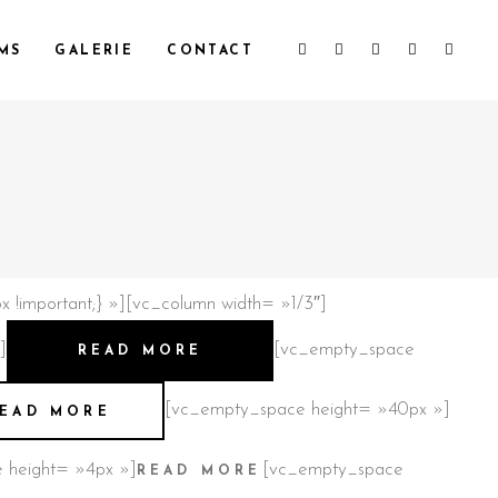
MS
GALERIE
CONTACT
!important;} »][vc_column width= »1/3″]
]
[vc_empty_space
READ MORE
[vc_empty_space height= »40px »]
EAD MORE
 height= »4px »]
[vc_empty_space
READ MORE