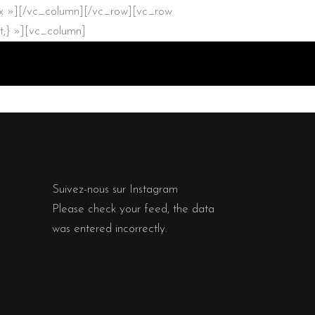
 »][/vc_column][/vc_row][vc_row
t;} »][vc_column]
Suivez-nous sur Instagram
Please check your feed, the data
was entered incorrectly.