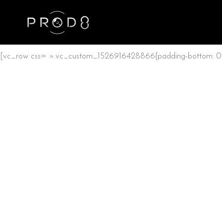
[vc_row css= ».vc_custom_1526916428866{padding-bottom: 0p