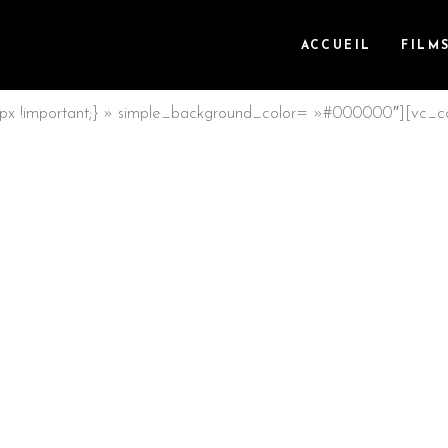
ACCUEIL
FILM
x !important;} » simple_background_color= »#000000″][vc_c