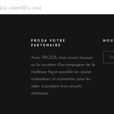
[/vc_column][/vc_row]
PROD8 VOTRE
NOU
PARTENAIRE
Avec PROD8, nous avons toujours
eu la vocation d'accompagner de la
meilleure façon possible les jeunes
réalisateurs et scénaristes pour les
aider à produire leurs projets
artistiques.